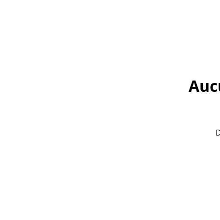
Auc
D